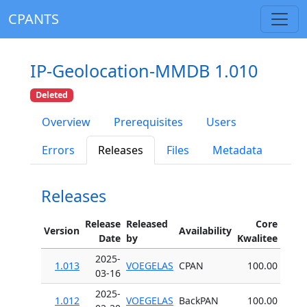
CPANTS
IP-Geolocation-MMDB 1.010
Deleted
Overview
Prerequisites
Users
Errors
Releases
Files
Metadata
Releases
Release
Released
Core
Version
Availability
Date
by
Kwalitee
2025-
1.013
VOEGELAS
CPAN
100.00
03-16
2025-
1.012
VOEGELAS
BackPAN
100.00