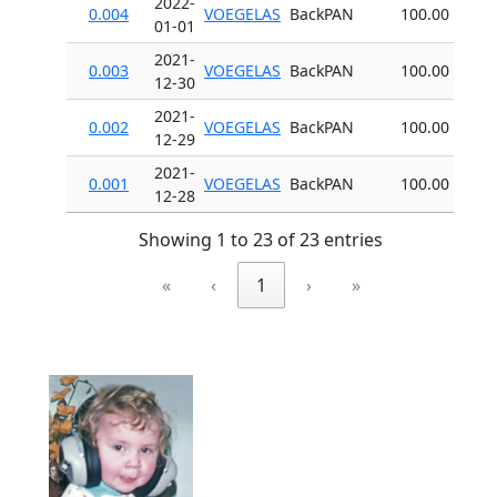
2022-
0.004
VOEGELAS
BackPAN
100.00
01-01
2021-
0.003
VOEGELAS
BackPAN
100.00
12-30
2021-
0.002
VOEGELAS
BackPAN
100.00
12-29
2021-
0.001
VOEGELAS
BackPAN
100.00
12-28
Showing 1 to 23 of 23 entries
«
‹
1
›
»