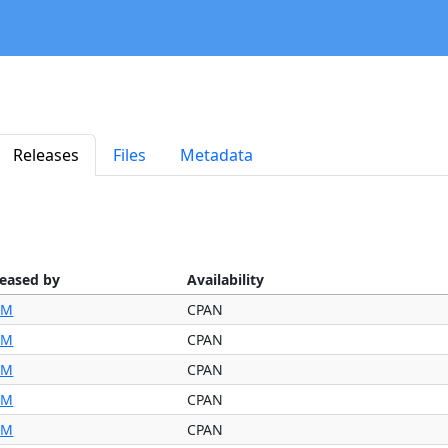
Releases
Files
Metadata
leased by
Availability
IM
CPAN
IM
CPAN
IM
CPAN
IM
CPAN
IM
CPAN