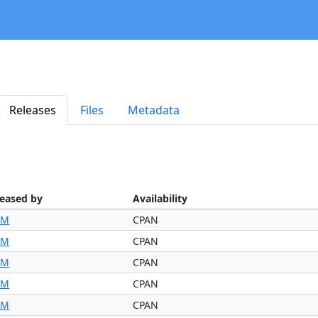
Releases
Files
Metadata
leased by
Availability
IM
CPAN
IM
CPAN
IM
CPAN
IM
CPAN
IM
CPAN